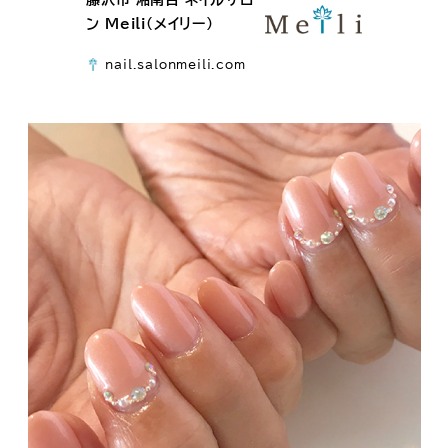
ン Meili（メイリー）
nail.salonmeili.com