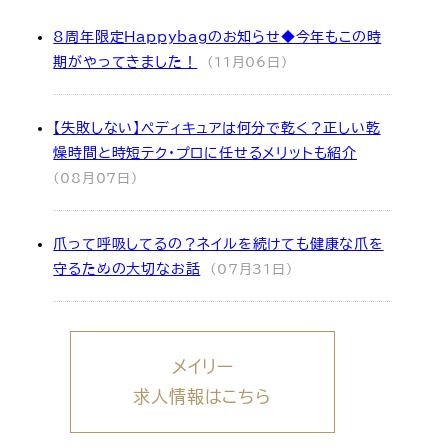
8周年限定Happybagのお知らせ◆今年もこの時
期がやってきました！
(11月06日)
【失敗しない】ペディキュアは何分で乾く？正しい乾
燥時間と時短テク・プロに任せるメリットも紹介
(08月07日)
爪って呼吸してるの？ネイルを続けても健康な爪を
守るための大切なお話
(07月31日)
メイリー
求人情報はこちら