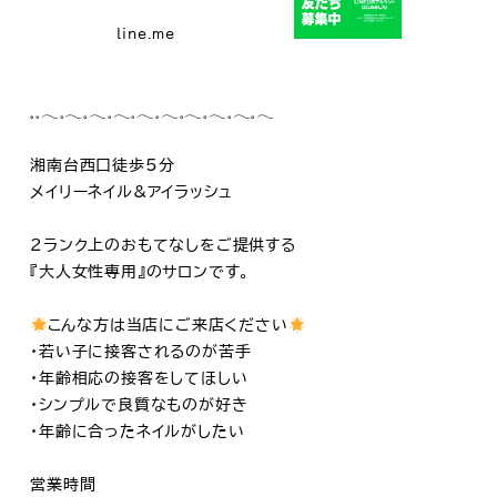
line.me
𓈒𓈒𓂃𓈒𓂃𓈒𓂃𓈒𓂃𓈒𓂃𓈒𓂃𓈒𓂃𓈒𓂃𓈒𓂃𓈒𓂃
湘南台西口徒歩5分
メイリーネイル&アイラッシュ
2ランク上のおもてなしをご提供する
『大人女性専用』のサロンです。
こんな方は当店にご来店ください
・若い子に接客されるのが苦手
・年齢相応の接客をしてほしい
・シンプルで良質なものが好き
・年齢に合ったネイルがしたい
営業時間