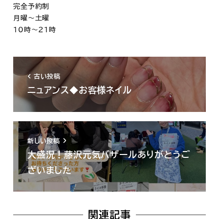
完全予約制
月曜～土曜
10時～21時
古い投稿
ニュアンス◆お客様ネイル
新しい投稿
大盛況！藤沢元気バザールありがとうご
ざいました
関連記事