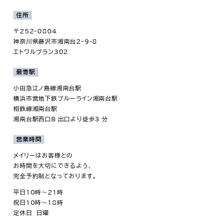
住所
〒252-0804
神奈川県藤沢市湘南台2-9-8
エトワルブラン302
最寄駅
小田急江ノ島線湘南台駅
横浜市営地下鉄ブルーライン湘南台駅
相鉄線湘南台駅
湘南台駅西口B 出口より徒歩3 分
営業時間
メイリーはお客様との
お時間を大切にできるよう、
完全予約制となっております。
平日10時～21時
祝日10時～18時
定休日 日曜