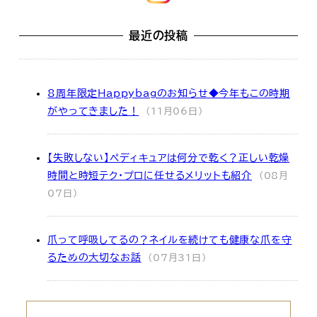
最近の投稿
8周年限定Happybagのお知らせ◆今年もこの時期
がやってきました！
(11月06日)
【失敗しない】ペディキュアは何分で乾く？正しい乾燥
時間と時短テク・プロに任せるメリットも紹介
(08月
07日)
爪って呼吸してるの？ネイルを続けても健康な爪を守
るための大切なお話
(07月31日)