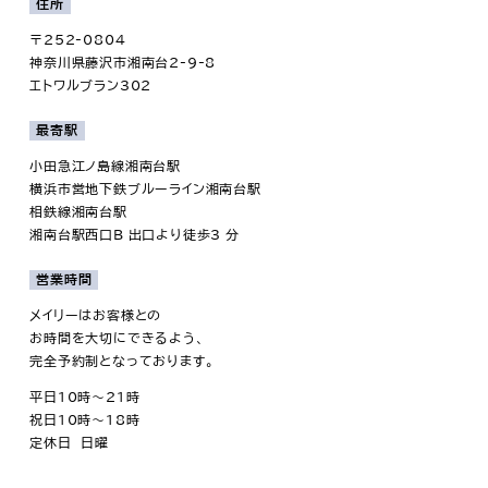
住所
〒252-0804
神奈川県藤沢市湘南台2-9-8
エトワルブラン302
最寄駅
小田急江ノ島線湘南台駅
横浜市営地下鉄ブルーライン湘南台駅
相鉄線湘南台駅
湘南台駅西口B 出口より徒歩3 分
営業時間
メイリーはお客様との
お時間を大切にできるよう、
完全予約制となっております。
平日10時～21時
祝日10時～18時
定休日 日曜