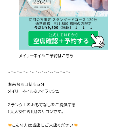
メイリーネイルご予約はこちら
𓈒𓈒𓂃𓈒𓂃𓈒𓂃𓈒𓂃𓈒𓂃𓈒𓂃𓈒𓂃𓈒𓂃𓈒𓂃𓈒𓂃
湘南台西口徒歩5分
メイリーネイル&アイラッシュ
2ランク上のおもてなしをご提供する
『大人女性専用』のサロンです。
こんな方は当店にご来店ください