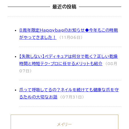
最近の投稿
8周年限定Happybagのお知らせ◆今年もこの時期
がやってきました！
(11月06日)
【失敗しない】ペディキュアは何分で乾く？正しい乾燥
時間と時短テク・プロに任せるメリットも紹介
(08月
07日)
爪って呼吸してるの？ネイルを続けても健康な爪を守
るための大切なお話
(07月31日)
メイリー