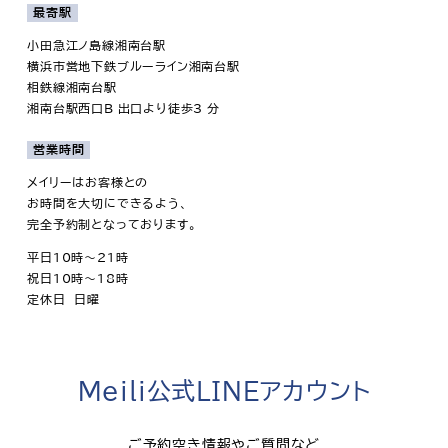
最寄駅
小田急江ノ島線湘南台駅
横浜市営地下鉄ブルーライン湘南台駅
相鉄線湘南台駅
湘南台駅西口B 出口より徒歩3 分
営業時間
メイリーはお客様との
お時間を大切にできるよう、
完全予約制となっております。
平日10時～21時
祝日10時～18時
定休日 日曜
Meili公式LINEアカウント
ご予約空き情報やご質問など