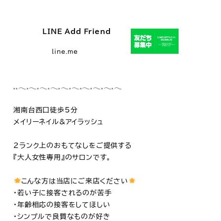
LINE Add Friend
line.me
𓈒𓈒𓂃𓈒𓂃𓈒𓂃𓈒𓂃𓈒𓂃𓈒𓂃𓈒𓂃𓈒𓂃𓈒𓂃𓈒𓂃
湘南台西口徒歩5分
メイリーネイル&アイラッシュ
2ランク上のおもてなしをご提供する
『大人女性専用』のサロンです。
こんな方は当店にご来店ください
・若い子に接客されるのが苦手
・年齢相応の接客をしてほしい
・シンプルで良質なものが好き